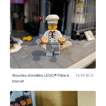
Prix
Boucles d'oreilles LEGO® Pâte à
14,95 $CA
biscuit