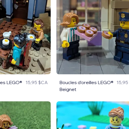
lles LEGO®
15,95 $CA
Boucles d’oreilles LEGO®
15,9
Prix
Prix
Beignet