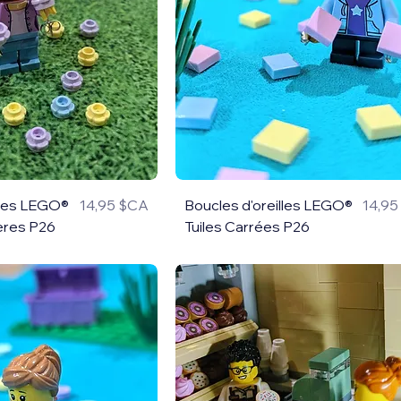
lles LEGO®
14,95 $CA
Boucles d'oreilles LEGO®
14,9
Prix
Prix
ières P26
Tuiles Carrées P26