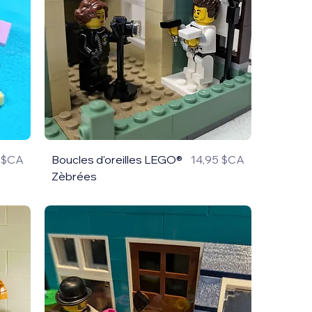
5 $CA
Boucles d'oreilles LEGO®
14,95 $CA
Prix
Zèbrées