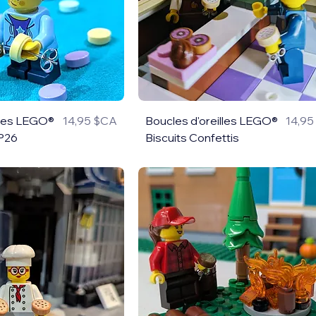
lles LEGO®
14,95 $CA
Boucles d'oreilles LEGO®
14,9
Prix
Prix
 P26
Biscuits Confettis