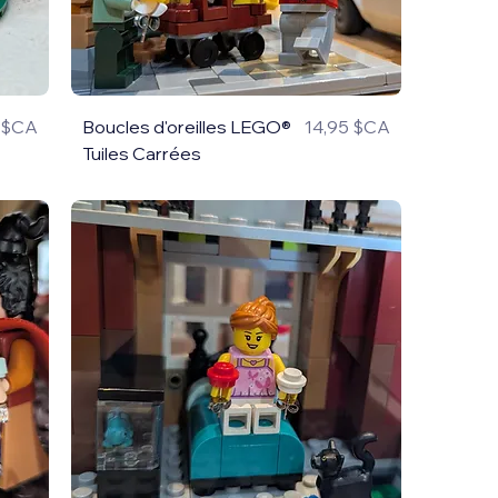
5 $CA
Boucles d'oreilles LEGO®
14,95 $CA
Prix
Tuiles Carrées